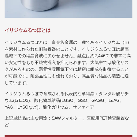
イリジウムるつぼとは
イリジウムるつぼとは、白金族金属の一種であるイリジウム（Ir）
を素材に作られた耐熱容器のことです。イリジウムるつぼは超高
温域下での結晶育成に欠かせません。融点は約2,446℃で非常に高
い安定性をもち不純物混入を抑えられます。大気中では酸化リス
クがあるものの、還元性雰囲気下では精密に組成を制御すること
が可能です。耐薬品性にも優れており、高品質な結晶の製造に適
しています。
イリジウムるつぼで育成される代表的な単結晶：タンタル酸リチ
ウム(LiTaO3)、酸化物単結晶(LGSO、GSO、GAGG、LuAG、
YAG、LYSOなど)、酸化ガリウム、サファイア
上記単結晶の主な用途：SAWフィルター、医療用PET検査装置な
ど